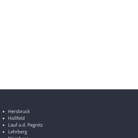
Hersbruck
Hollfeld
Lauf a.d. Pegnitz
Lehrberg