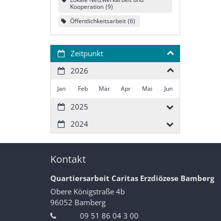
Kooperation
9
Öffentlichkeitsarbeit
6
Zeitpunkt
2026
Jan
Feb
Mär
Apr
Mai
Jun
2025
2024
Kontakt
Quartiersarbeit Caritas Erzdiözese Bamberg
Obere Königstraße 4b
96052
Bamberg
09 51 86 04 3 00