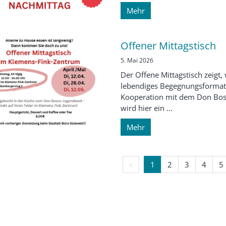
Mehr
Offener Mittagstisch
5. Mai 2026
Der Offene Mittagstisch zeigt,
lebendiges Begegnungsformat 
Kooperation mit dem Don Bo
wird hier ein ...
Mehr
Vorherige Seite
1
2
3
4
5