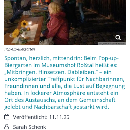
© Quartiersbüro Roßtal
Pop-Up-Biergarten
Spontan, herzlich, mittendrin: Beim Pop-up-
Biergarten im Museumshof Roßtal heißt es:
„Mitbringen. Hinsetzen. Dableiben.“ – ein
unkomplizierter Treffpunkt für Nachbarinnen,
Freundinnen und alle, die Lust auf Begegnung
haben. In lockerer Atmosphäre entsteht ein
Ort des Austauschs, an dem Gemeinschaft
gelebt und Nachbarschaft gestärkt wird.
Datum:
Veröffentlicht: 11.11.25
Von:
Sarah Schenk